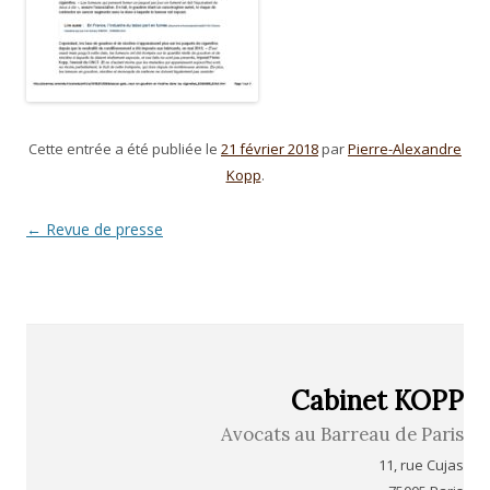
Cette entrée a été publiée le
21 février 2018
par
Pierre-Alexandre
Kopp
.
Navigation
←
Revue de presse
des
articles
Cabinet KOPP
Avocats au Barreau de Paris
11, rue Cujas